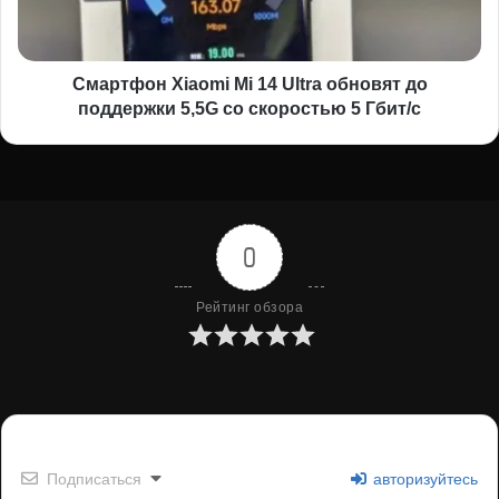
до
поддержки
5,5G
со
Смартфон Xiaomi Mi 14 Ultra обновят до
скоростью
поддержки 5,5G со скоростью 5 Гбит/с
5
Гбит/
с
0
Рейтинг обзора
Подписаться
авторизуйтесь