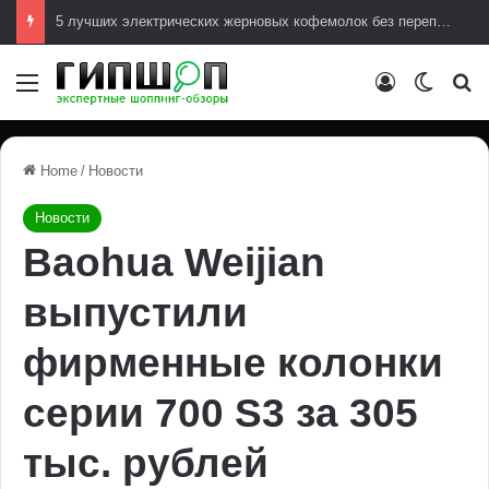
Инсайдеры подтвердили разработку PlayStation 6 с выходом в 2027 году
Меню
Авторизова
Switch
И
Home
/
Новости
Новости
Baohua Weijian
выпустили
фирменные колонки
серии 700 S3 за 305
тыс. рублей