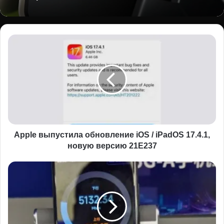
Apple
выпустила
обновление
iOS
/
iPadOS
17.4.1,
новую
версию
21E237
Apple выпустила обновление iOS / iPadOS 17.4.1,
новую версию 21E237
Смартфон
Xiaomi
Mi
14
Ultra
обновят