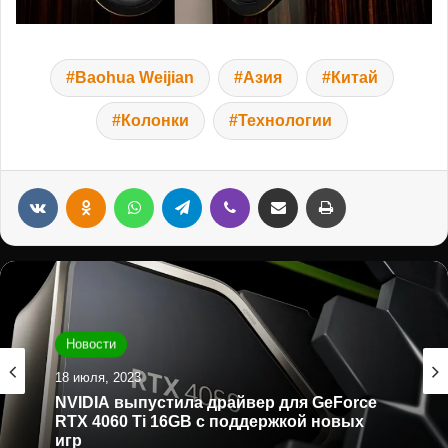
Baohua Weijian
Азия
Китай
Колонки
Технологии
VKontakte
Odnoklassniki
WhatsApp
Telegram
Viber
Переслать на e-mail
Распечатать
Новости
18 июля, 2023
NVIDIA выпустила драйвер для GeForce
RTX 4060 Ti 16GB с поддержкой новых
игр