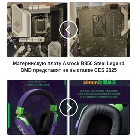
Материнскую
плату
Asrock
B850
Steel
Legend
BMD
представят
на
выставке
Материнскую плату Asrock B850 Steel Legend
CES
BMD представят на выставке CES 2025
2025
В
Китае
стартовали
продажи
трехрежимной
гарнитуры
VALKYRIE
VK
S1