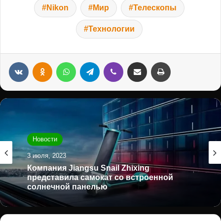
Nikon
Мир
Телескопы
Технологии
VKontakte
Odnoklassniki
WhatsApp
Telegram
Viber
Переслать на e-mail
Распечатать
Новости
3 июля, 2023
Компания Jiangsu Snail Zhixing
представила самокат со встроенной
солнечной панелью