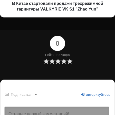
"Zhao
В Китае стартовали продажи трехрежимной
Yun”
гарнитуры VALKYRIE VK S1 "Zhao Yun”
0
Рейтинг обзора
Подписаться
авторизуйтесь