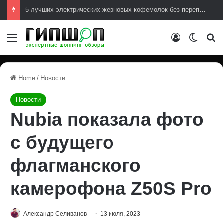
5 лучших электрических жерновых кофемолок без переплат
Меню
Авторизова
Switch
И
Home
/
Новости
Новости
Nubia показала фото
с будущего
флагманского
камерофона Z50S Pro
Александр Селиванов
13 июля, 2023