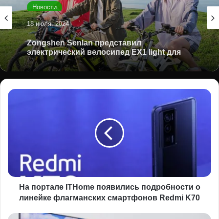
Новости
18 июля, 2024
Zongshen Senlan представил
электрический велосипед EX1 light для
бездорожья
На
портале
ITHome
появились
подробности
о
линейке
флагманских
смартфонов
Redmi
На портале ITHome появились подробности о
K70
линейке флагманских смартфонов Redmi K70
Samsung