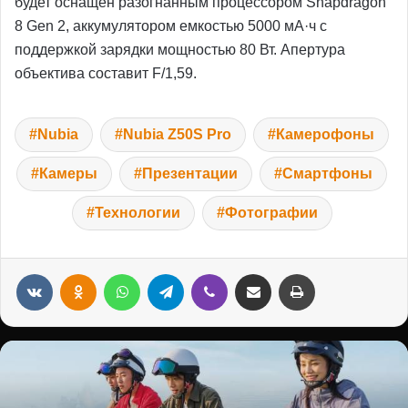
будет оснащен разогнанным процессором Snapdragon
8 Gen 2, аккумулятором емкостью 5000 мА·ч с
поддержкой зарядки мощностью 80 Вт. Апертура
объектива составит F/1,59.
Nubia
Nubia Z50S Pro
Камерофоны
Камеры
Презентации
Смартфоны
Технологии
Фотографии
VKontakte
Odnoklassniki
WhatsApp
Telegram
Viber
Переслать на e-mail
Распечатать