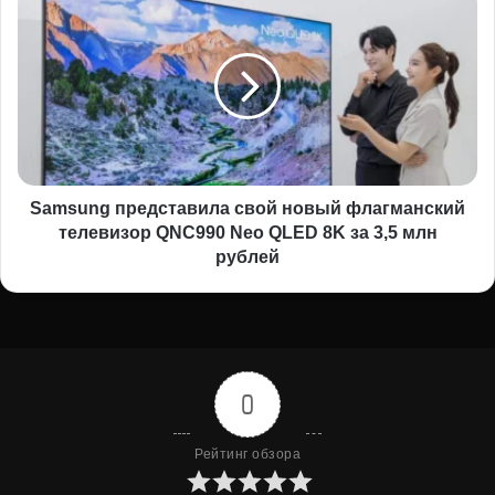
представила
свой
новый
флагманский
телевизор
QNC990
Neo
QLED
8K
Samsung представила свой новый флагманский
за
телевизор QNC990 Neo QLED 8K за 3,5 млн
3,5
рублей
млн
рублей
0
Рейтинг обзора