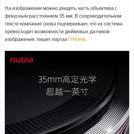
На изображении можно увидеть часть объектива с
фокусным расстоянием 35 мм. В сопроводительном
тексте компания снова подчеркивает, что их система
превосходит возможности дюймовых датчиков
изображения, пишет портал
ITHome
.