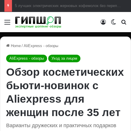
Инсайдеры подтвердили разработку PlayStation 6 с выходом в 2027 году
Меню
Авторизова
Switch
И
Home
/
AliExpress - обзоры
AliExpress - обзоры
Уход за лицом
Обзор косметических
бьюти-новинок с
Aliexpress для
женщин после 35 лет
Варианты дружеских и практичных подарков