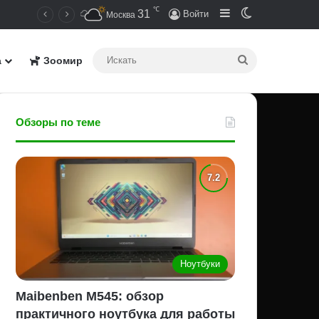
℃
Sidebar
Switch skin
31
Войти
Москва
Искать
а
Зоомир
Обзоры по теме
Ноутбуки
Maibenben M545: обзор
практичного ноутбука для работы