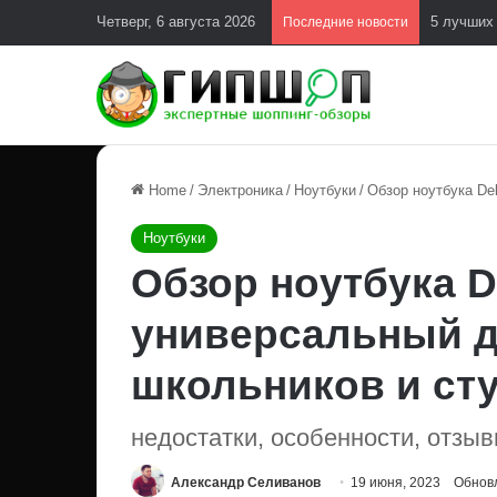
Четверг, 6 августа 2026
5 лучших
Последние новости
Home
/
Электроника
/
Ноутбуки
/
Обзор ноутбука De
Ноутбуки
Обзор ноутбука D
универсальный д
школьников и ст
недостатки, особенности, отзы
Александр Селиванов
19 июня, 2023
Обновл