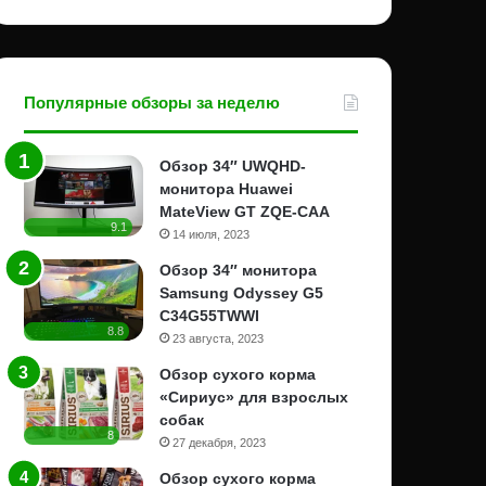
Популярные обзоры за неделю
Обзор 34″ UWQHD-
монитора Huawei
MateView GT ZQE-CAA
9.1
14 июля, 2023
Обзор 34″ монитора
Samsung Odyssey G5
C34G55TWWI
8.8
23 августа, 2023
Обзор сухого корма
«Сириус» для взрослых
собак
8
27 декабря, 2023
Обзор сухого корма