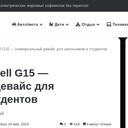
 электрических жерновых кофемолок без переплат
Авто/мото
Дети
Отдых
Техник
ll G15 — универсальный девайс для школьников и студентов
ell G15 —
евайс для
удентов
вы
ено 24 мая, 2024
0
418
8 минут чтения