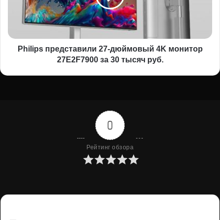
монитор
27E2F7900
за
30
тысяч
Philips представили 27-дюймовый 4K монитор
руб.
27E2F7900 за 30 тысяч руб.
0
Рейтинг обзора