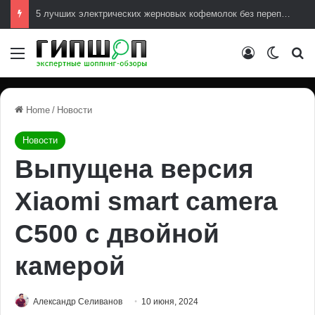
5 лучших электрических жерновых кофемолок без переплат
Меню
Авторизова
Switch
И
Home
/
Новости
Новости
Выпущена версия
Xiaomi smart camera
C500 с двойной
камерой
Александр Селиванов
10 июня, 2024