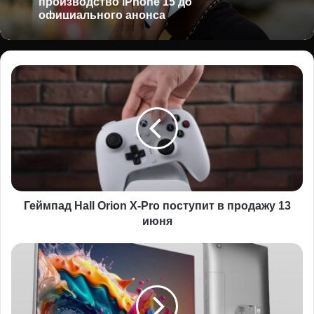
официального анонса
Геймпад
Hall
Orion
X-
Pro
поступит
в
продажу
13
июня
Геймпад Hall Orion X-Pro поступит в продажу 13
июня
Philips
представили
27-
дюймовый
4K