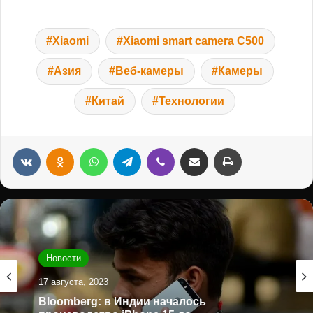
Xiaomi
Xiaomi smart camera C500
Азия
Веб-камеры
Камеры
Китай
Технологии
VKontakte
Odnoklassniki
WhatsApp
Telegram
Viber
Переслать на e-mail
Распечатать
Новости
17 августа, 2023
Bloomberg: в Индии началось
производство iPhone 15 до