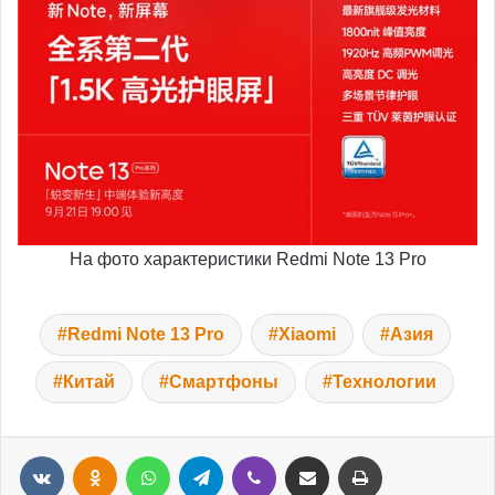
На фото характеристики Redmi Note 13 Pro
Redmi Note 13 Pro
Xiaomi
Азия
Китай
Смартфоны
Технологии
VKontakte
Odnoklassniki
WhatsApp
Telegram
Viber
Переслать на e-mail
Распечатать