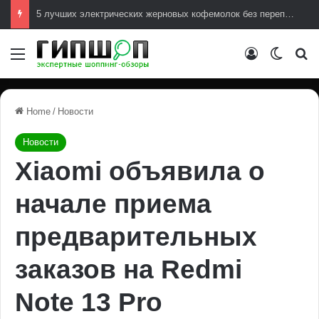
5 лучших электрических жерновых кофемолок без переплат
Меню
Авторизова
Switch
И
Home
/
Новости
Новости
Xiaomi объявила о
начале приема
предварительных
заказов на Redmi
Note 13 Pro