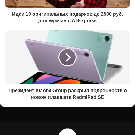
для
мужчин
с
Идеи 10 оригинальных подарков до 2500 руб.
AliExpress
для мужчин с AliExpress
Президент
Xiaomi
Group
раскрыл
подробности
о
новом
планшете
RedmiPad
SE
Президент Xiaomi Group раскрыл подробности о
новом планшете RedmiPad SE