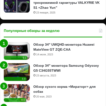
трехрежимной гарнитуры VALKYRIE VK
S1 «Zhao Yun”
23 января, 2025
Популярные обзоры за неделю
Обзор 34″ UWQHD-монитора Huawei
MateView GT ZQE-CAA
14 июля, 2023
9.1
Обзор 34″ монитора Samsung Odyssey
G5 C34G55TWWI
23 августа, 2023
8.8
Обзор сухого корма «Мираторг» для
собак
20 мая, 2023
8.6